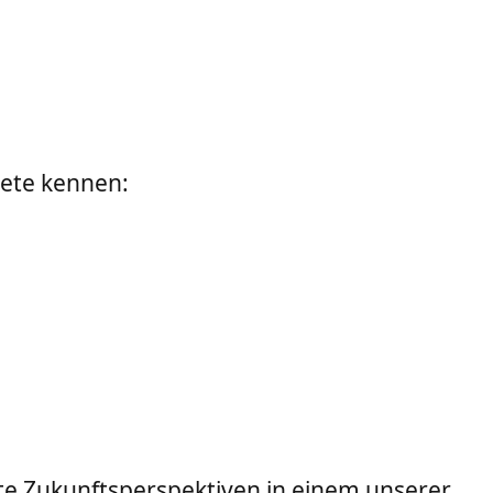
iete kennen:
ste Zukunftsperspektiven in einem unserer